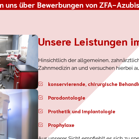
en uns über Bewerbungen von
ZFA-Azubi
Unsere Leistungen i
Hinsichtlich der allgemeinen, zahnärztli
Zahnmedizin an und versuchen hierbei au
konservierende, chirurgische Behand
Parodontologie
Prothetik und Implantologie
Prophylaxe
Aus unserer Sicht empfiehlt es sich zu sp