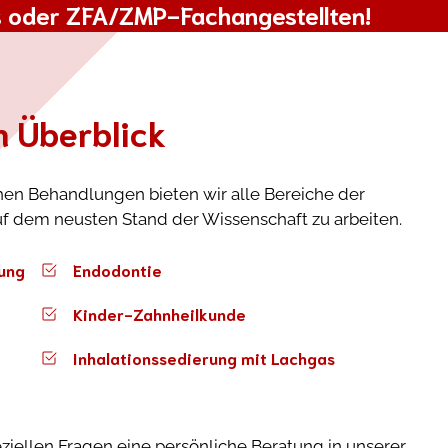
s
oder
ZFA/ZMP-Fachangestellten
!
m Überblick
chen Behandlungen bieten wir alle Bereiche der
f dem neusten Stand der Wissenschaft zu arbeiten.
lung
Endodontie
Kinder-Zahnheilkunde
Inhalationssedierung mit Lachgas
eziellen Fragen eine persönliche Beratung in unserer