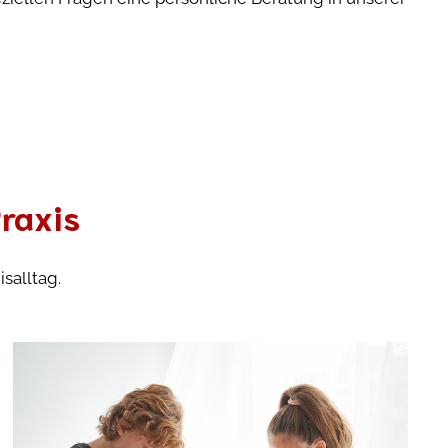
raxis
salltag.